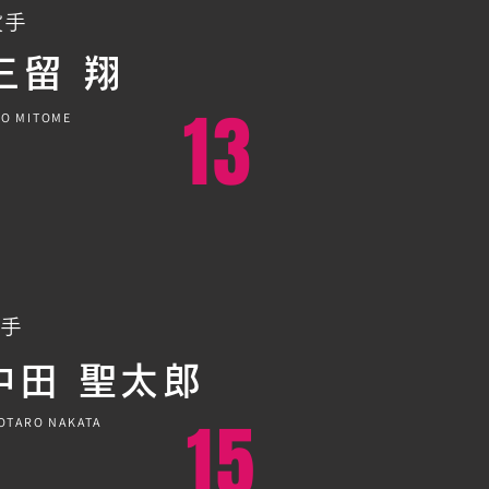
投手
​三留 翔
13
O MITOME
手
中田 聖太郎
15
OTARO NAKATA