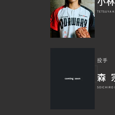
​小
TETSUYA 
投手
森 
SOICHIRO