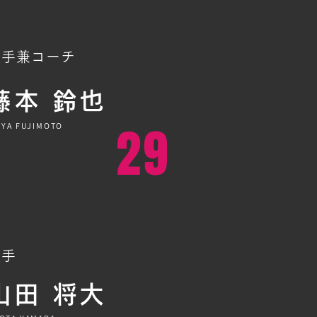
投手兼コーチ
​藤本 鈴也
29
IYA FUJIMOTO
投手
山田 将大