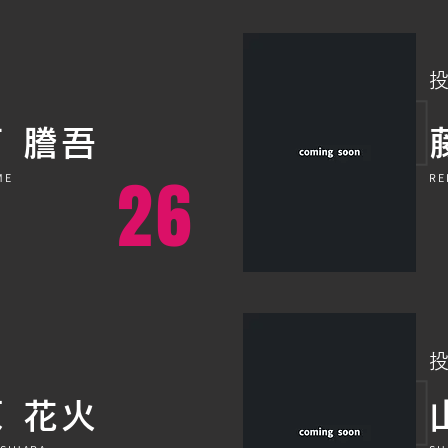
下 謄吾
26
ME
RE
 花火