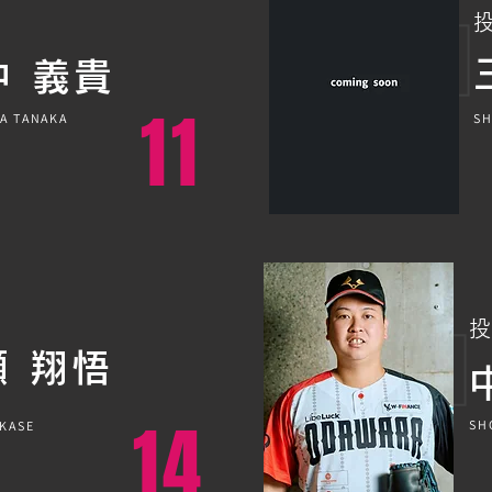
中 義貴
11
A TANAKA
SH
投
瀬 翔悟
14
SH
KASE