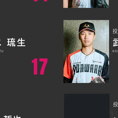
投
 琉生
ZU
KO
17