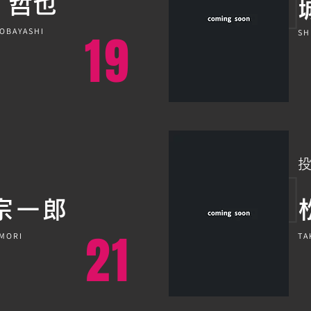
林 哲也
KOBAYASHI
19
SH
宗一郎
21
 MORI
TA