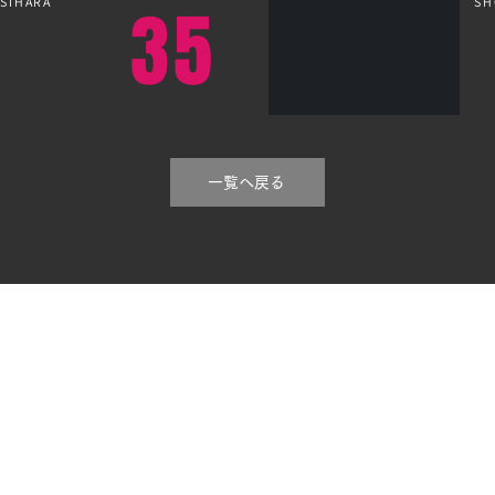
OSIHARA
SH
35
一覧へ戻る
町23-1
目12−8