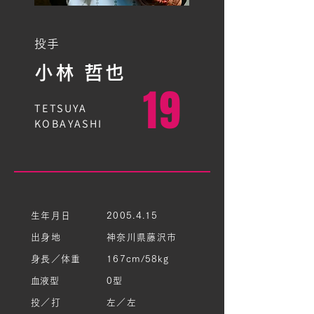
投手
​小林 哲也
19
TETSUYA
KOBAYASHI
生年月日
2005.4.15
出身地
神奈川県藤沢市
身長／体重
167cm/58kg
​血液型
0型
投／打
左／左