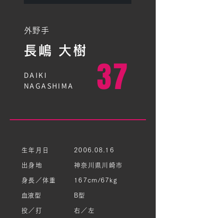
​外野手
​長嶋 大樹
37
DAIKI
NAGASHIMA
生年月日
2006.08.16
出身地
神奈川県川崎市
身長／体重
167cm/67kg
​血液型
B型
投／打
右／左